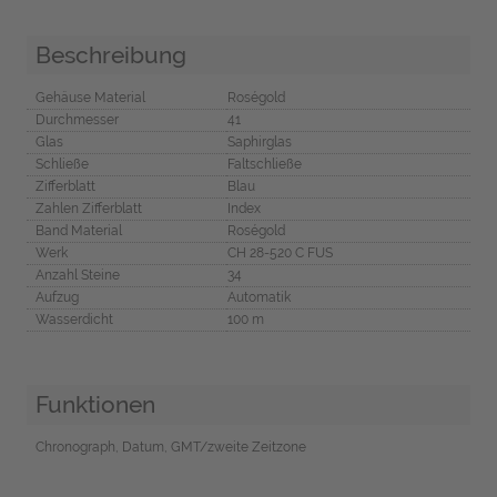
Beschreibung
Gehäuse Material
Roségold
Durchmesser
41
Glas
Saphirglas
Schließe
Faltschließe
Zifferblatt
Blau
Zahlen Zifferblatt
Index
Band Material
Roségold
Werk
CH 28-520 C FUS
Anzahl Steine
34
Aufzug
Automatik
Wasserdicht
100 m
Funktionen
Chronograph, Datum, GMT/zweite Zeitzone