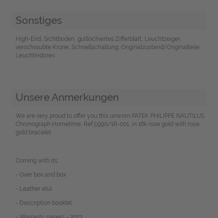
Sonstiges
High-End, Sichtboden, guillochiertes Zifferblatt, Leuchtzeiger,
verschraubte Krone, Schnellschaltung, Originalzustand/Originalteile,
Leuchtindizies
Unsere Anmerkungen
We are very proud to offer you this unworn PATEK PHILIPPE NAUTILUS
Chronograph Hometime, Ref.5990/1R-001, in 18k rose gold with rose
gold bracelet.
Coming with its:
- Over box and box
- Leather etui
- Description booklet
- Warranty papers - 2023.