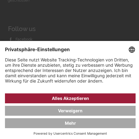
geschlossen
Follow us
Facebook
Instagram
Youtube
© 2026 by
Bachmann & Scher GmbH / Watchandco GmbH
DATENSCHUTZ
IMPRESSUM
VERSANDKOSTEN
AGB & WIDERRUF
COOKIE-EINSTELLUNGEN