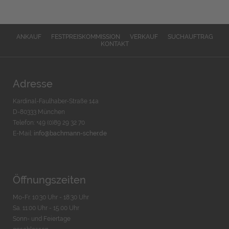
ANKAUF
FESTPREISKOMMISSION
VERKAUF
SUCHAUFTRAG
KONTAKT
Adresse
Kardinal-Faulhaber-Straße 14a
D-80333 München
Telefon: +49 (0)89 29 32 70
E-Mail:
info@bachmann-scher.de
Öffnungszeiten
Mo-Fr. 10:30 Uhr - 18:30 Uhr
Sa. 11:00 Uhr - 15.00 Uhr
Sonn- und Feiertage