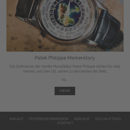
Patek Philippe Markenstory
Die Zeitmesser der Genfer Manufaktur Patek Philippe zählen für viele
Kenner, seit über 175 Jahren zu den besten der Welt.
Als ...
MEHR
ANKAUF
FESTPREISKOMMISSION
VERKAUF
SUCHAUFTRAG
KONTAKT