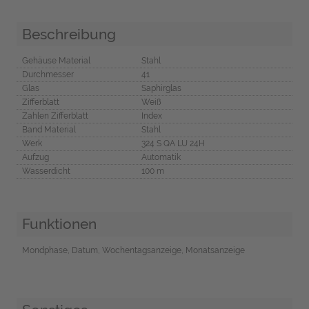
Beschreibung
Gehäuse Material
Stahl
Durchmesser
41
Glas
Saphirglas
Zifferblatt
Weiß
Zahlen Zifferblatt
Index
Band Material
Stahl
Werk
324 S QA LU 24H
Aufzug
Automatik
Wasserdicht
100 m
Funktionen
Mondphase, Datum, Wochentagsanzeige, Monatsanzeige