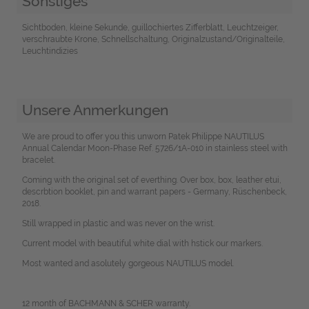
Sonstiges
Sichtboden, kleine Sekunde, guillochiertes Zifferblatt, Leuchtzeiger,
verschraubte Krone, Schnellschaltung, Originalzustand/Originalteile,
Leuchtindizies
Unsere Anmerkungen
We are proud to offer you this unworn Patek Philippe NAUTILUS
Annual Calendar Moon-Phase Ref. 5726/1A-010 in stainless steel with
bracelet.
Coming with the original set of everthing. Over box, box, leather etui,
descrbtion booklet, pin and warrant papers - Germany, Rüschenbeck,
2018.
Still wrapped in plastic and was never on the wrist.
Current model with beautiful white dial with hstick our markers.
Most wanted and asolutely gorgeous NAUTILUS model.
12 month of BACHMANN & SCHER warranty.