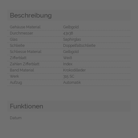
Beschreibung
Gehäuse Material
Gelbgold
Durchmesser
43x38
Glas
Saphirglas
Schließe
Doppelfaltschließe
Schliesse Material
Gelbgold
Zifferblatt
Weiß
Zahlen Zifferblatt
Index
Band Material
Krokodilleder
Werk
315 SC
Aufzug
Automatik
Funktionen
Datum