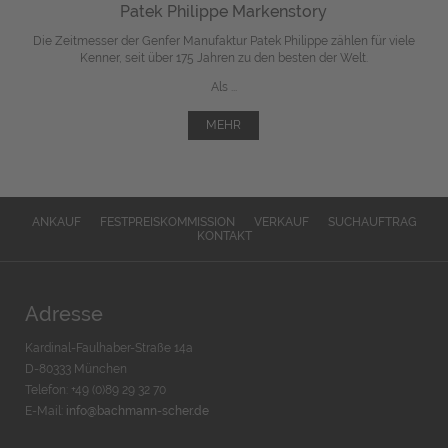
Patek Philippe Markenstory
Die Zeitmesser der Genfer Manufaktur Patek Philippe zählen für viele
Kenner, seit über 175 Jahren zu den besten der Welt.
Als ...
MEHR
ANKAUF
FESTPREISKOMMISSION
VERKAUF
SUCHAUFTRAG
KONTAKT
Adresse
Kardinal-Faulhaber-Straße 14a
D-80333 München
Telefon: +49 (0)89 29 32 70
E-Mail:
info@bachmann-scher.de