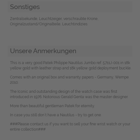
Sonstiges
Zentralsekunde, Leuchtzeiger, verschraubte Krone,
Originalzustand/Originalteile, Leuchtindizies
Unsere Anmerkungen
This is a very good Patek Philippe Nautilus Jumbo ref. 5711J-001 in 18k
yellow gold with leather strap and 18k yellow gold deployment buckle.
Comes with an original box and warranty papers - Germany, Wempe
2010.
The Iconic and outstanding design of the watch case was first
introduced in 1976. Notorious Gerald Genta was the master designer.
More than beautiful gentleman Patek for eternity.
In case you still don´t have a Nautilus - try to get one.
###Please contact us if you want to sell your fine wrist watch or your
entire collection###