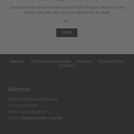
Die Zeitmesser der Genfer Manufaktur Patek Philippe zählen für viele
Kenner, seit über 175 Jahren zu den besten der Welt.
Als ...
MEHR
ANKAUF
FESTPREISKOMMISSION
VERKAUF
SUCHAUFTRAG
KONTAKT
Adresse
Kardinal-Faulhaber-Straße 14a
D-80333 München
Telefon: +49 (0)89 29 32 70
E-Mail:
info@bachmann-scher.de