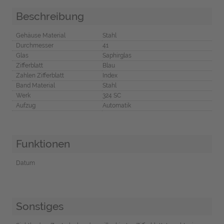
Beschreibung
Gehäuse Material
Stahl
Durchmesser
41
Glas
Saphirglas
Zifferblatt
Blau
Zahlen Zifferblatt
Index
Band Material
Stahl
Werk
324 SC
Aufzug
Automatik
Funktionen
Datum
Sonstiges