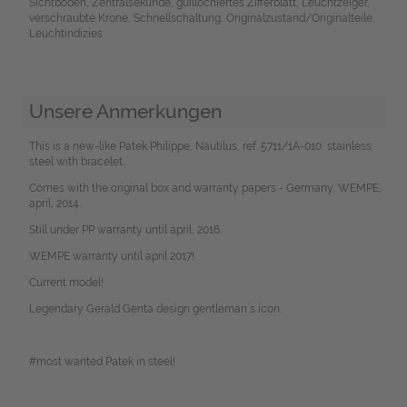
Sichtboden, Zentralsekunde, guillochiertes Zifferblatt, Leuchtzeiger,
verschraubte Krone, Schnellschaltung, Originalzustand/Originalteile,
Leuchtindizies
Unsere Anmerkungen
This is a new-like Patek Philippe, Nautilus, ref. 5711/1A-010, stainless
steel with bracelet.
Comes with the original box and warranty papers - Germany, WEMPE,
april, 2014.
Still under PP warranty until april, 2016.
WEMPE warranty until april 2017!
Current model!
Legendary Gerald Genta design gentleman`s icon.
#most wanted Patek in steel!