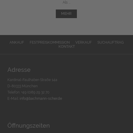
Als ...
MEHR
ANKAUF
FESTPREISKOMMISSION
VERKAUF
SUCHAUFTRAG
KONTAKT
Adresse
Kardinal-Faulhaber-Straße 14a
D-80333 München
Telefon: +49 (0)89 29 32 70
E-Mail:
info@bachmann-scher.de
Öffnungszeiten