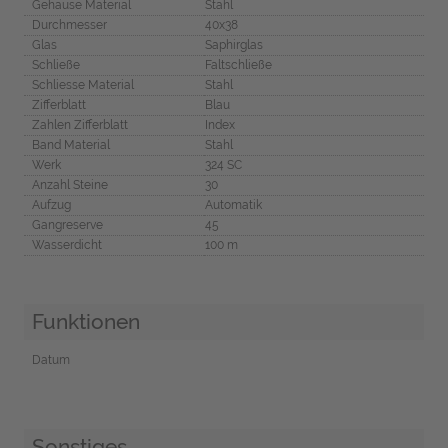
Gehäuse Material
Stahl
Durchmesser
40x38
Glas
Saphirglas
Schließe
Faltschließe
Schliesse Material
Stahl
Zifferblatt
Blau
Zahlen Zifferblatt
Index
Band Material
Stahl
Werk
324 SC
Anzahl Steine
30
Aufzug
Automatik
Gangreserve
45
Wasserdicht
100 m
Funktionen
Datum
Sonstiges