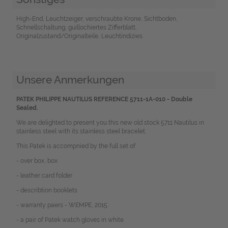
High-End, Leuchtzeiger, verschraubte Krone, Sichtboden,
Schnellschaltung, guillochiertes Zifferblatt,
Originalzustand/Originalteile, Leuchtindizies
Unsere Anmerkungen
PATEK PHILIPPE NAUTILUS REFERENCE 5711-1A-010 - Double
Sealed.
We are delighted to present you this new old stock 5711 Nautilus in
stainless steel with its stainless steel bracelet.
This Patek is accompnied by the full set of:
- over box, box
- leather card folder
- describtion booklets
- warranty paers - WEMPE, 2015.
- a pair of Patek watch gloves in white