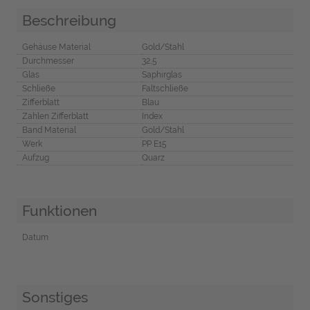
Beschreibung
Gehäuse Material
Gold/Stahl
Durchmesser
32,5
Glas
Saphirglas
Schließe
Faltschließe
Zifferblatt
Blau
Zahlen Zifferblatt
Index
Band Material
Gold/Stahl
Werk
PP E15
Aufzug
Quarz
Funktionen
Datum
Sonstiges