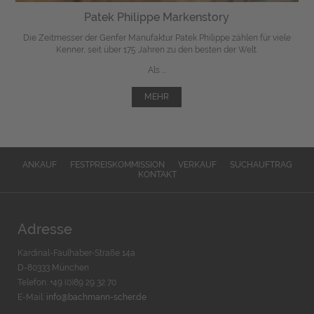
Patek Philippe Markenstory
Die Zeitmesser der Genfer Manufaktur Patek Philippe zählen für viele
Kenner, seit über 175 Jahren zu den besten der Welt.
Als ...
MEHR
ANKAUF
FESTPREISKOMMISSION
VERKAUF
SUCHAUFTRAG
KONTAKT
Adresse
Kardinal-Faulhaber-Straße 14a
D-80333 München
Telefon: +49 (0)89 29 32 70
E-Mail:
info@bachmann-scher.de