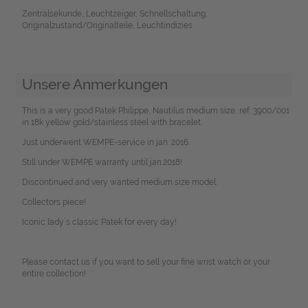
Zentralsekunde, Leuchtzeiger, Schnellschaltung,
Originalzustand/Originalteile, Leuchtindizies
Unsere Anmerkungen
This is a very good Patek Philippe, Nautilus medium size, ref. 3900/001
in 18k yellow gold/stainless steel with bracelet.
Just underwent WEMPE-service in jan. 2016.
Still under WEMPE warranty until jan.2018!
Discontinued and very wanted medium size model.
Collectors piece!
Iconic lady`s classic Patek for every day!
Please contact us if you want to sell your fine wrist watch or your
entire collection!