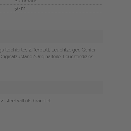
Automatik
50 m
uillochiertes Zifferblatt, Leuchtzeiger, Genfer
Originalzustand/Originalteile, Leuchtindizies
 steel with its bracelet.