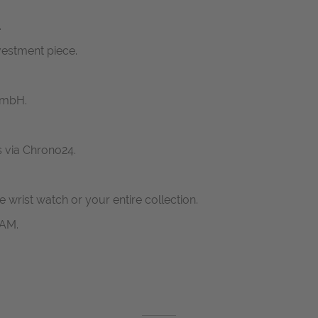
.
nvestment piece.
GmbH.
s via Chrono24.
ne wrist watch or your entire collection.
RAM.