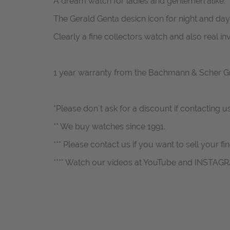
A dream watch for ladies and genlemen alike.
The Gerald Genta desicn icon for night and day
Clearly a fine collectors watch and also real i
1 year warranty from the Bachmann & Scher 
*Please don`t ask for a discount if contacting u
** We buy watches since 1991.
*** Please contact us if you want to sell your fi
**** Watch our videos at YouTube and INSTAG