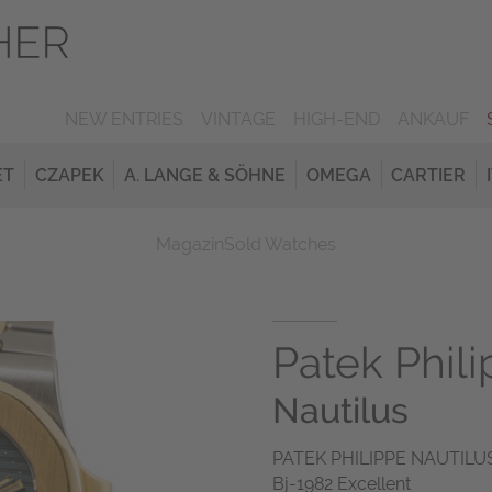
NEW ENTRIES
VINTAGE
HIGH-END
ANKAUF
ET
CZAPEK
A. LANGE & SÖHNE
OMEGA
CARTIER
Magazin
Sold Watches
Patek Phil
Nautilus
PATEK PHILIPPE NAUTILUS R
Bj-1982 Excellent