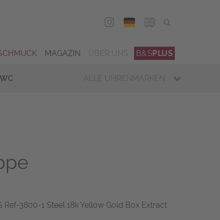
DEU
ENG
SCHMUCK
MAGAZIN
ÜBER UNS
B&S
PLUS
IWC
ALLE UHRENMARKEN
ippe
ef-3800-1 Steel 18k Yellow Gold Box Extract