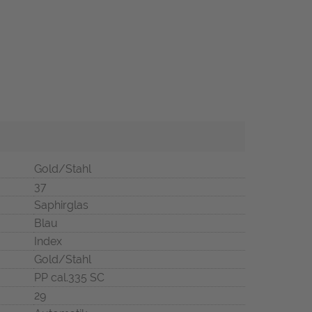
Gold/Stahl
37
Saphirglas
Blau
Index
Gold/Stahl
PP cal.335 SC
29