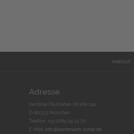
ANKAUF
Adresse
Kardinal-Faulhaber-Straße 14a
D-80333 München
Telefon: +49 (0)89 29 32 70
E-Mail:
info@bachmann-scher.de