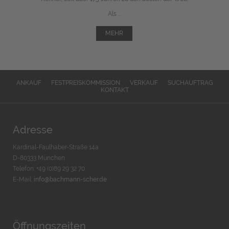
Als ...
MEHR
ANKAUF
FESTPREISKOMMISSION
VERKAUF
SUCHAUFTRAG
KONTAKT
Adresse
Kardinal-Faulhaber-Straße 14a
D-80333 München
Telefon: +49 (0)89 29 32 70
E-Mail:
info@bachmann-scher.de
Öffnungszeiten