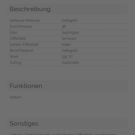
Beschreibung
Gehäuse Material
Gelbgold
Durchmesser
38
Glas
Saphirglas
Zifferblatt
Schwarz
Zahlen Zifferblatt
Index
Band Material
Gelbgold
Werk
335 SC
Aufzug
Automatik
Funktionen
Datum
Sonstiges
Vintage, Zentralsekunde, guillochiertes Zifferblatt, Leuchtzeiger,