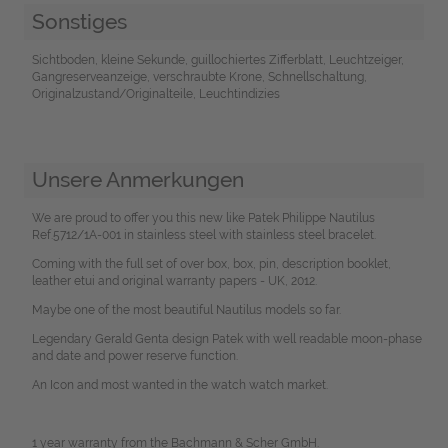
Sonstiges
Sichtboden, kleine Sekunde, guillochiertes Zifferblatt, Leuchtzeiger,
Gangreserveanzeige, verschraubte Krone, Schnellschaltung,
Originalzustand/Originalteile, Leuchtindizies
Unsere Anmerkungen
We are proud to offer you this new like Patek Philippe Nautilus
Ref.5712/1A-001 in stainless steel with stainless steel bracelet.
Coming with the full set of over box, box, pin, description booklet,
leather etui and original warranty papers - UK, 2012.
Maybe one of the most beautiful Nautilus models so far.
Legendary Gerald Genta design Patek with well readable moon-phase
and date and power reserve function.
An Icon and most wanted in the watch watch market.
1 year warranty from the Bachmann & Scher GmbH.