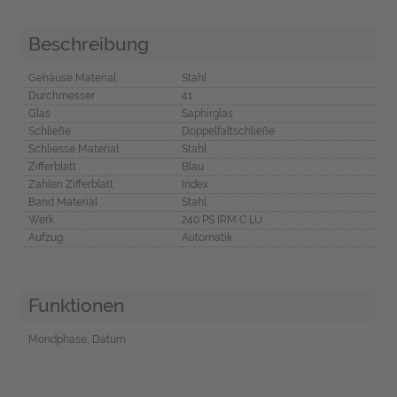
Beschreibung
Gehäuse Material
Stahl
Durchmesser
41
Glas
Saphirglas
Schließe
Doppelfaltschließe
Schliesse Material
Stahl
Zifferblatt
Blau
Zahlen Zifferblatt
Index
Band Material
Stahl
Werk
240 PS IRM C LU
Aufzug
Automatik
Funktionen
Mondphase, Datum