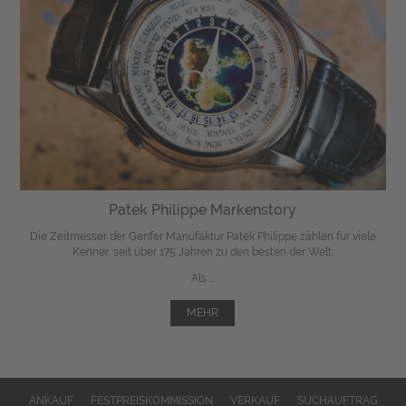
Patek Philippe Markenstory
Die Zeitmesser der Genfer Manufaktur Patek Philippe zählen für viele
Kenner, seit über 175 Jahren zu den besten der Welt.
Als ...
MEHR
ANKAUF
FESTPREISKOMMISSION
VERKAUF
SUCHAUFTRAG