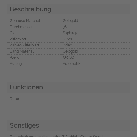
Beschreibung
Gehäuse Material
Gelbgold
Durchmesser
38
Glas
Saphirglas
Zifferblatt
Silber
Zahlen Zifferblatt
Index
Band Material
Gelbgold
Werk
330 SC
Aufzug
Automatik
Funktionen
Datum
Sonstiges
Zentralsekunde, guillochiertes Zifferblatt, Genfer Siegel,