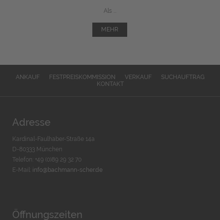
Als ...
MEHR
ANKAUF
FESTPREISKOMMISSION
VERKAUF
SUCHAUFTRAG
KONTAKT
Adresse
Kardinal-Faulhaber-Straße 14a
D-80333 München
Telefon: +49 (0)89 29 32 70
E-Mail:
info@bachmann-scher.de
Öffnungszeiten