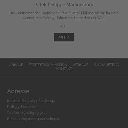
Patek Philippe Markenstory
Die Zeitmesser der Genfer Manufaktur Patek Philippe zählen für viele
Kenner, seit über 175 Jahren zu den besten der Welt.
Als ...
MEHR
ANKAUF
FESTPREISKOMMISSION
VERKAUF
SUCHAUFTRAG
KONTAKT
Adresse
Kardinal-Faulhaber-Straße 14a
D-80333 München
Telefon: +49 (0)89 29 32 70
E-Mail:
info@bachmann-scher.de