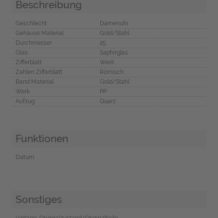
Beschreibung
Geschlecht
Damenuhr
Gehäuse Material
Gold/Stahl
Durchmesser
25
Glas
Saphirglas
Zifferblatt
Weiß
Zahlen Zifferblatt
Römisch
Band Material
Gold/Stahl
Werk
PP
Aufzug
Quarz
Funktionen
Datum
Sonstiges
Vintage, Originalzustand/Originalteile