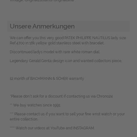
Unsere Anmerkungen
We can offer you this very good PATEK PHILIPPE NAUTILUS lady size
Ref.4700 in 18k yellow gold stainless steel with bracelet.
Discontinued ladys model with rare white roman dial.
Legendary Gerald Genta design icon and wanted collectors piece.
12 month of BACHMANN & SCHER warranty.
*Please don`t ask for a discount if contacting us via Chrono24.
** We buy watches since 1991.
*** Please contact us if you want to sell your fine wrist watch or your
entire collection.
**** Watch our videos at YouTube and INSTAGRAM.