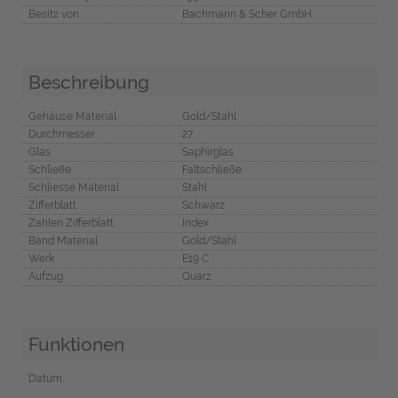
Besitz von
Bachmann & Scher GmbH
Beschreibung
Gehäuse Material
Gold/Stahl
Durchmesser
27
Glas
Saphirglas
Schließe
Faltschließe
Schliesse Material
Stahl
Zifferblatt
Schwarz
Zahlen Zifferblatt
Index
Band Material
Gold/Stahl
Werk
E19 C
Aufzug
Quarz
Funktionen
Datum