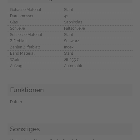
Gehäuse Material
Stahl
Durchmesser
41
Glas
Saphirglas
Schließe
Faltschließe
Schliesse Material
Stahl
Zifferblatt
Schwarz
Zahlen Zifferblatt
Index
Band Material
Stahl
Werk
28-255 C
Aufzug
Automatik
Funktionen
Datum
Sonstiges