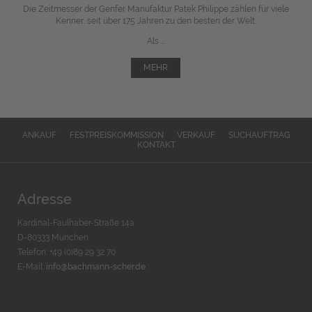
Die Zeitmesser der Genfer Manufaktur Patek Philippe zählen für viele
Kenner, seit über 175 Jahren zu den besten der Welt.
Als ...
MEHR
ANKAUF
FESTPREISKOMMISSION
VERKAUF
SUCHAUFTRAG
KONTAKT
Adresse
Kardinal-Faulhaber-Straße 14a
D-80333 München
Telefon: +49 (0)89 29 32 70
E-Mail:
info@bachmann-scher.de