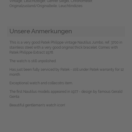
Vintage, Leuchtzeiger, Genfer Siegel, Chronometer,
Originalzustand/Originalteile, Leuchtindizies
Unsere Anmerkungen
This is a very good Patek Philippe vintage Nautilus Jumbo, ref. 3700 in
stainless steel with a very good original thick bracelet. Comes with
Patek Philippe Extract 1978.
The watch is still unpolished.
Has just been fully serviced by Patek - still under Patek warranty for 12
month.
Exceptional watch and collecotrs item.
The first Nautilus models appeared in 1977 - design by famous Gerald
Genta
Beautiful gentleman's watch icon!