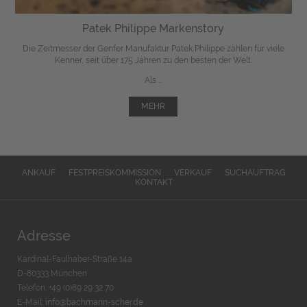
Patek Philippe Markenstory
Die Zeitmesser der Genfer Manufaktur Patek Philippe zählen für viele
Kenner, seit über 175 Jahren zu den besten der Welt.
Als ...
MEHR
ANKAUF
FESTPREISKOMMISSION
VERKAUF
SUCHAUFTRAG
KONTAKT
Adresse
Kardinal-Faulhaber-Straße 14a
D-80333 München
Telefon: +49 (0)89 29 32 70
E-Mail:
info@bachmann-scher.de