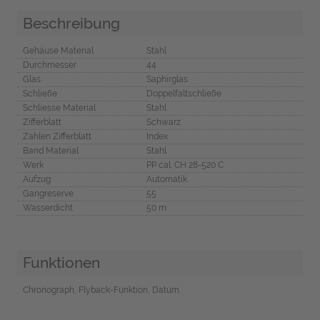
Beschreibung
Gehäuse Material
Stahl
Durchmesser
44
Glas
Saphirglas
Schließe
Doppelfaltschließe
Schliesse Material
Stahl
Zifferblatt
Schwarz
Zahlen Zifferblatt
Index
Band Material
Stahl
Werk
PP cal. CH 28-520 C
Aufzug
Automatik
Gangreserve
55
Wasserdicht
50 m
Funktionen
Chronograph, Flyback-Funktion, Datum