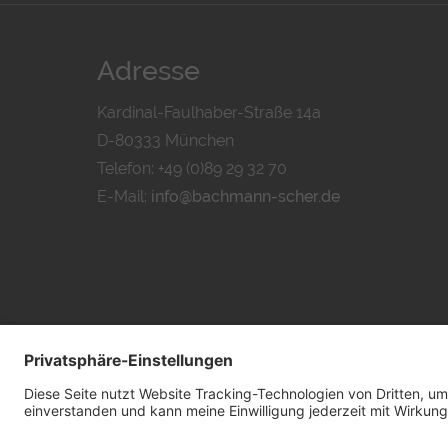
Adresse
Kardinal-Faulhaber-Straße 14a
D-80333 München
Telefon: +49 (0)89 29 32 70
E-Mail:
info@bachmann-scher.de