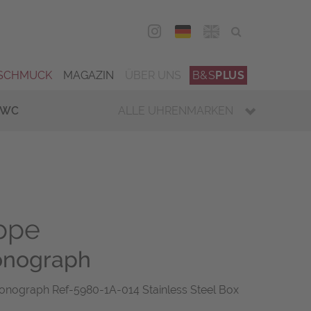
DEU
ENG
SCHMUCK
MAGAZIN
ÜBER UNS
B&S
PLUS
IWC
ALLE UHRENMARKEN
ippe
onograph
ronograph Ref-5980-1A-014 Stainless Steel Box