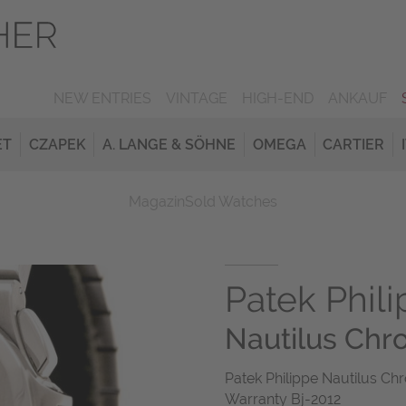
NEW ENTRIES
VINTAGE
HIGH-END
ANKAUF
ET
CZAPEK
A. LANGE & SÖHNE
OMEGA
CARTIER
Magazin
Sold Watches
Patek Phil
Nautilus Chr
Patek Philippe Nautilus Ch
Warranty Bj-2012