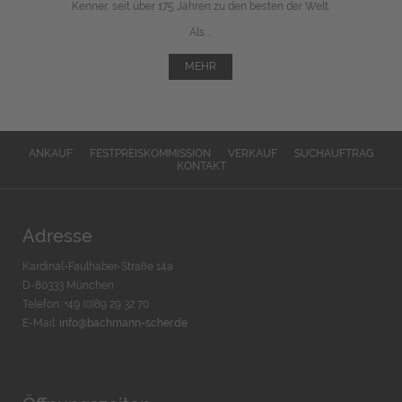
Kenner, seit über 175 Jahren zu den besten der Welt.
Als ...
MEHR
ANKAUF
FESTPREISKOMMISSION
VERKAUF
SUCHAUFTRAG
KONTAKT
Adresse
Kardinal-Faulhaber-Straße 14a
D-80333 München
Telefon: +49 (0)89 29 32 70
E-Mail:
info@bachmann-scher.de