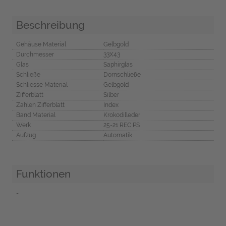
Beschreibung
Gehäuse Material
Gelbgold
Durchmesser
33X43
Glas
Saphirglas
Schließe
Dornschließe
Schliesse Material
Gelbgold
Zifferblatt
Silber
Zahlen Zifferblatt
Index
Band Material
Krokodilleder
Werk
25-21 REC PS
Aufzug
Automatik
Funktionen
-