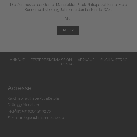
Die Zeitmesser der Genfer Manufaktur Patek Philippe zählen für viele
Kenner, seit über 175 Jahren zu den besten der Welt.
Als ...
MEHR
ANKAUF
FESTPREISKOMMISSION
VERKAUF
SUCHAUFTRAG
KONTAKT
Adresse
Kardinal-Faulhaber-Straße 14a
D-80333 München
Telefon: +49 (0)89 29 32 70
E-Mail:
info@bachmann-scher.de