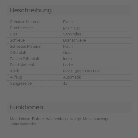
Beschreibung
Gehäuse Material
Platin
Durchmesser
51 x 40,33
Glas
Saphirglas
Schließe
Dornschließe
Schliesse Material
Platin
Zifferblatt
Grau
Zahlen Zifferblatt
Index
Band Material
Leder
Werk
PP cal. 324 S QA LU 24H
Aufzug
Automatik
Gangreserve
41
Funktionen
Mondphase, Datum, Wochentagsanzeige, Monatsanzeige,
Jahreskalender