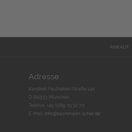
ANKAUF
Adresse
Kardinal-Faulhaber-Straße 14a
D-80333 München
Telefon: +49 (0)89 29 32 70
E-Mail:
info@bachmann-scher.de