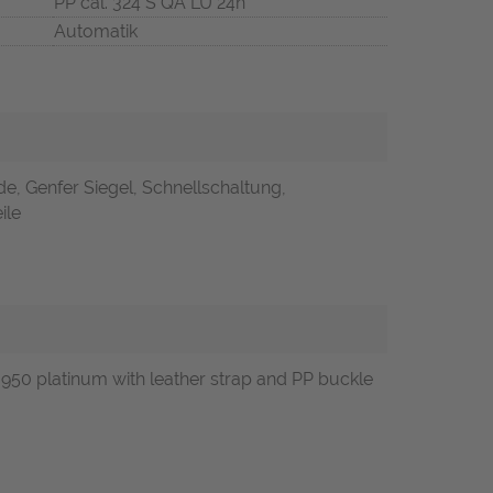
PP cal. 324 S QA LU 24h
Automatik
e, Genfer Siegel, Schnellschaltung,
ile
950 platinum with leather strap and PP buckle