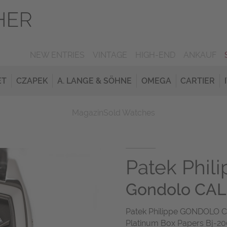
NEW ENTRIES
VINTAGE
HIGH-END
ANKAUF
ET
CZAPEK
A. LANGE & SÖHNE
OMEGA
CARTIER
Magazin
Sold Watches
Patek Phil
Gondolo CA
Patek Philippe GONDOLO C
Platinum Box Papers Bj-2