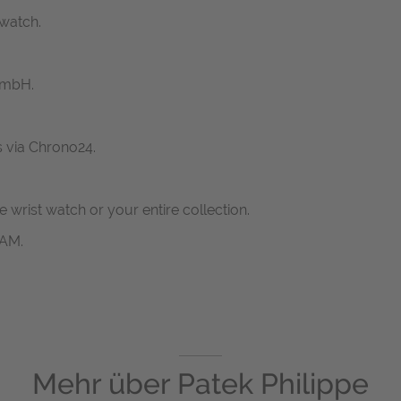
 watch.
GmbH.
s via Chrono24.
ne wrist watch or your entire collection.
RAM.
Mehr über
Patek Philippe