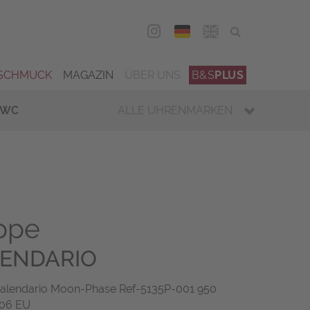
DEU
ENG
SCHMUCK
MAGAZIN
ÜBER UNS
B&S
PLUS
IWC
ALLE UHRENMARKEN
ippe
LENDARIO
alendario Moon-Phase Ref-5135P-001 950
006 EU