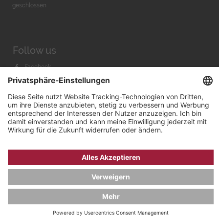
geschlossen
Follow us
Facebook
Instagram
Youtube
© 2026 by
Bachmann & Scher GmbH / Watchandco GmbH
DATENSCHUTZ
IMPRESSUM
VERSANDKOSTEN
AGB & WIDERRUF
COOKIE-EINSTELLUNGEN