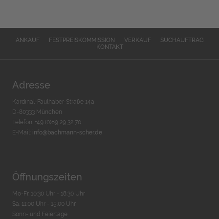
ANKAUF
FESTPREISKOMMISSION
VERKAUF
SUCHAUFTRAG
KONTAKT
Adresse
Kardinal-Faulhaber-Straße 14a
D-80333 München
Telefon: +49 (0)89 29 32 70
E-Mail:
info@bachmann-scher.de
Öffnungszeiten
Mo-Fr. 10:30 Uhr - 18:30 Uhr
Sa. 11:00 Uhr - 15.00 Uhr
Sonn- und Feiertage