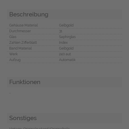
Beschreibung
Gehäuse Material
Gelbgold
Durchmesser
31
Glas
Saphirglas
Zahlen Zifferblatt
Index
Band Material
Gelbgold
Werk
240 aut.
Aufzug
Automatik
Funktionen
-
Sonstiges
Vintage, Originalzustand/Originalteile