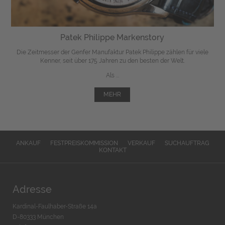
Patek Philippe Markenstory
Die Zeitmesser der Genfer Manufaktur Patek Philippe zählen für viele
Kenner, seit über 175 Jahren zu den besten der Welt.
Als ...
MEHR
ANKAUF
FESTPREISKOMMISSION
VERKAUF
SUCHAUFTRAG
KONTAKT
Adresse
Kardinal-Faulhaber-Straße 14a
D-80333 München