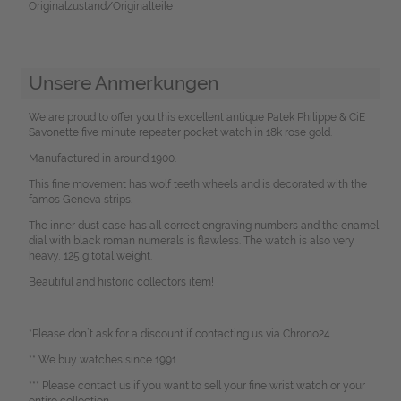
Originalzustand/Originalteile
Unsere Anmerkungen
We are proud to offer you this excellent antique Patek Philippe & CiE
Savonette five minute repeater pocket watch in 18k rose gold.
Manufactured in around 1900.
This fine movement has wolf teeth wheels and is decorated with the
famos Geneva strips.
The inner dust case has all correct engraving numbers and the enamel
dial with black roman numerals is flawless. The watch is also very
heavy, 125 g total weight.
Beautiful and historic collectors item!
*Please don`t ask for a discount if contacting us via Chrono24.
** We buy watches since 1991.
*** Please contact us if you want to sell your fine wrist watch or your