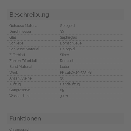
Beschreibung
Gehäuse Material
Gelbgold
Durchmesser
39
Glas
Saphirglas
Schließe
Dornschließe
Schliesse Material
Gelbgold
Zifferblatt
Silber
Zahlen Zifferblatt
Römisch
Band Material
Leder
Werk
PP cal.CH29-535 PS
Anzahl Steine
33
Aufzug
Handaufzug
Gangreserve
65
Wasserdicht
30 m
Funktionen
Chronograph