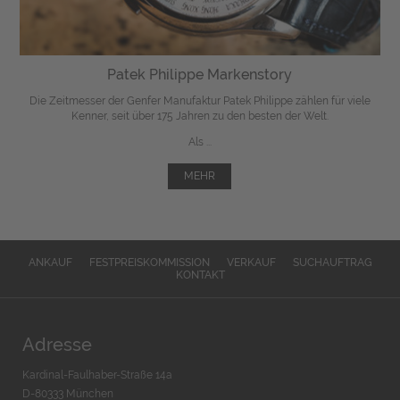
Patek Philippe Markenstory
Die Zeitmesser der Genfer Manufaktur Patek Philippe zählen für viele
Kenner, seit über 175 Jahren zu den besten der Welt.
Als ...
MEHR
ANKAUF
FESTPREISKOMMISSION
VERKAUF
SUCHAUFTRAG
KONTAKT
Adresse
Kardinal-Faulhaber-Straße 14a
D-80333 München