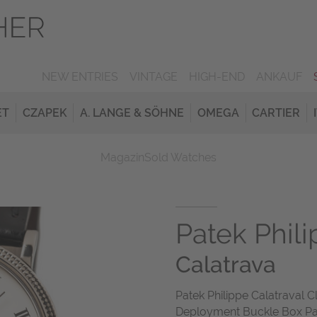
NEW ENTRIES
VINTAGE
HIGH-END
ANKAUF
ET
CZAPEK
A. LANGE & SÖHNE
OMEGA
CARTIER
Magazin
Sold Watches
Patek Phil
Calatrava
Patek Philippe Calatraval 
Deployment Buckle Box P