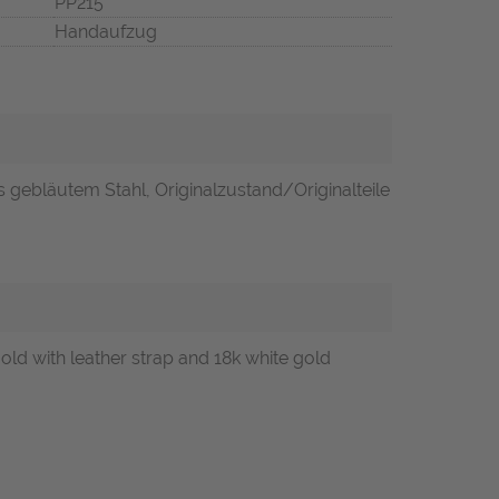
PP215
Handaufzug
s gebläutem Stahl, Originalzustand/Originalteile
d with leather strap and 18k white gold