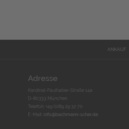
ANKAUF
Adresse
Kardinal-Faulhaber-Straße 14a
D-80333 München
Telefon: +49 (0)89 29 32 70
E-Mail:
info@bachmann-scher.de