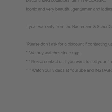
Discontinued collectors Item. The CLASSIC.
Iconic and very beautiful gentlemen and ladies
1 year warranty from the Bachmann & Scher 
*Please don`t ask for a discount if contacting u
** We buy watches since 1991.
*** Please contact us if you want to sell your fi
**** Watch our videos at YouTube and INSTAG