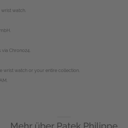
 wrist watch.
GmbH.
s via Chrono24.
ne wrist watch or your entire collection.
RAM.
Mehr über
Patek Philippe