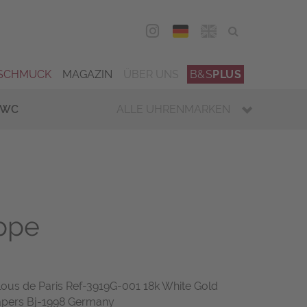
DEU
ENG
SCHMUCK
MAGAZIN
ÜBER UNS
B&S
PLUS
IWC
ALLE UHRENMARKEN
ippe
Clous de Paris Ref-3919G-001 18k White Gold
apers Bj-1998 Germany