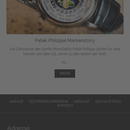
Patek Philippe Markenstory
Die Zeitmesser der Genfer Manufaktur Patek Philippe zählen für viele
Kenner, seit über 175 Jahren zu den besten der Welt.
Als ...
MEHR
ANKAUF
FESTPREISKOMMISSION
VERKAUF
SUCHAUFTRAG
KONTAKT
Adresse