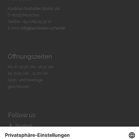
Kardinal-Faulhaber-Straße 14a
D-80333 München
Telefon: +49 (0)89 29 32 70
E-Mail:
info@bachmann-scher.de
Öffnungszeiten
Mo-Fr. 10:30 Uhr - 18:30 Uhr
Sa. 11:00 Uhr - 15.00 Uhr
Sonn- und Feiertage
geschlossen
Follow us
Facebook
Instagram
Youtube