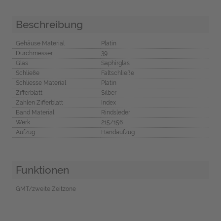
Beschreibung
Gehäuse Material
Platin
Durchmesser
39
Glas
Saphirglas
Schließe
Faltschließe
Schliesse Material
Platin
Zifferblatt
Silber
Zahlen Zifferblatt
Index
Band Material
Rindsleder
Werk
215/156
Aufzug
Handaufzug
Funktionen
GMT/zweite Zeitzone