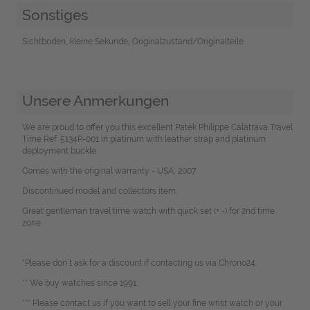
Sonstiges
Sichtboden, kleine Sekunde, Originalzustand/Originalteile
Unsere Anmerkungen
We are proud to offer you this excellent Patek Philippe Calatrava Travel
Time Ref. 5134P-001 in platinum with leather strap and platinum
deployment buckle.
Comes with the original warranty - USA, 2007.
Discontinued model and collectors item.
Great gentleman travel time watch with quick set (+ -) for 2nd time
zone.
*Please don`t ask for a discount if contacting us via Chrono24.
** We buy watches since 1991.
*** Please contact us if you want to sell your fine wrist watch or your