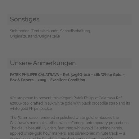
Sonstiges
Sichtboden, Zentralsekunde, Schnellschaltung,
Originalzustand/Originalteile
Unsere Anmerkungen
PATEK PHILIPPE CALATRAVA – Ref. 5296G-010 – 18k White Gold –
Box & Papers – 2009 – Excellent Condition
We are proud to present this elegant Patek Philippe Calatrava Ref.
5296G-010, crafted in 18k white gold with black crocodile strap and its
white gold PP pin buckle.
The 38mm case, rendered in polished white gold, embodies the
Calatrava’s minimalist ethos while offering contemporary proportions.
The dial is beautifully crisp, featuring white-gold Dauphine hands,
applied white-gold hour markers, and silver-toned minute track — a
design inspired by Patek's archival references from the 1930s.