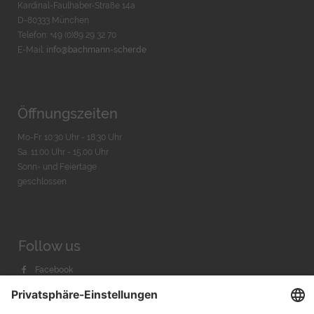
Kardinal-Faulhaber-Straße 14a
D-80333 München
Telefon: +49 (0)89 29 32 70
E-Mail:
info@bachmann-scher.de
Öffnungszeiten
Mo-Fr. 10:30 Uhr - 18:30 Uhr
Sa. 11:00 Uhr - 15.00 Uhr
Sonn- und Feiertage
geschlossen
Follow us
Facebook
Instagram
Youtube