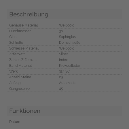
Beschreibung
Gehäuse Material
Weißgold
Durchmesser
38
Glas
Saphirglas
Schließe
Dornschließe
Schliesse Material
Weißgold
Zifferblatt
Silber
Zahlen Zifferblatt
Index
Band Material
Krokodilleder
Werk
324 SC
Anzahl Steine
29
Aufzug
Automatik
Gangreserve
45
Funktionen
Datum