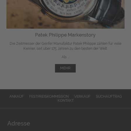
Patek Philippe Markenstory
Die Zeitmesser der Genfer Manufaktur Patek Philippe zählen für viele
Kenner, seit über 175 Jahren zu den besten der Welt.
Als ...
MEHR
ANKAUF
FESTPREISKOMMISSION
VERKAUF
SUCHAUFTRAG
KONTAKT
Adresse