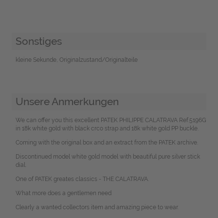
Sonstiges
kleine Sekunde, Originalzustand/Originalteile
Unsere Anmerkungen
We can offer you this excellent PATEK PHILIPPE CALATRAVA Ref.5196G
in 18k white gold with black crco strap and 18k white gold PP buckle.
Coming with the original box and an extract from the PATEK archive.
Discontinued model white gold model with beautiful pure silver stick
dial.
One of PATEK greates classics - THE CALATRAVA.
What more does a gentlemen need
Clearly a wanted collectors item and amazing piece to wear.