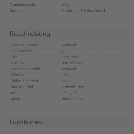
Produktionsjahr
2009
Besitz von
Bachmann & Scher GmbH
Beschreibung
Gehäuse Material
Weißgold
Durchmesser
37
Glas
Saphirglas
Schließe
Dornschließe
Schliesse Material
Weißgold
Zifferblatt
Silber
Zahlen Zifferblatt
Index
Band Material
Krokodilleder
Werk
PP 215 PS
Aufzug
Handaufzug
Funktionen
-