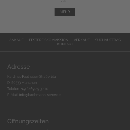
Als ...
MEHR
ANKAUF
FESTPREISKOMMISSION
VERKAUF
SUCHAUFTRAG
KONTAKT
Adresse
Kardinal-Faulhaber-Straße 14a
D-80333 München
Telefon: +49 (0)89 29 32 70
E-Mail:
info@bachmann-scher.de
Öffnungszeiten