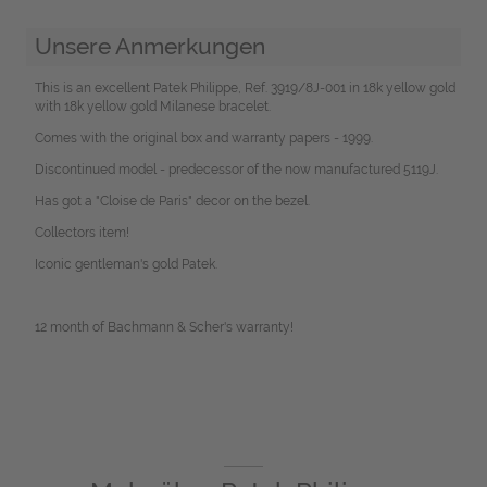
Unsere Anmerkungen
This is an excellent Patek Philippe, Ref. 3919/8J-001 in 18k yellow gold
with 18k yellow gold Milanese bracelet.
Comes with the original box and warranty papers - 1999.
Discontinued model - predecessor of the now manufactured 5119J.
Has got a "Cloise de Paris" decor on the bezel.
Collectors item!
Iconic gentleman's gold Patek.
12 month of Bachmann & Scher's warranty!