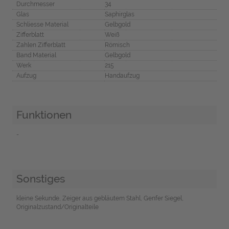
Durchmesser
34
Glas
Saphirglas
Schliesse Material
Gelbgold
Zifferblatt
Weiß
Zahlen Zifferblatt
Römisch
Band Material
Gelbgold
Werk
215
Aufzug
Handaufzug
Funktionen
-
Sonstiges
kleine Sekunde, Zeiger aus gebläutem Stahl, Genfer Siegel,
Originalzustand/Originalteile