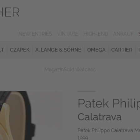
NEW ENTRIES
VINTAGE
HIGH-END
ANKAUF
ET
CZAPEK
A. LANGE & SÖHNE
OMEGA
CARTIER
Magazin
Sold Watches
Patek Phil
Calatrava
Patek Philippe Calatrava M
1999