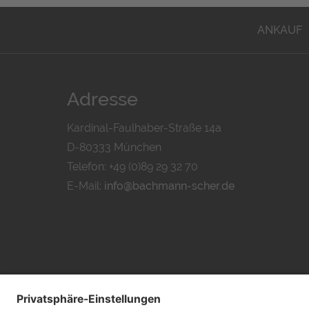
ANKAUF
Adresse
Kardinal-Faulhaber-Straße 14a
D-80333 München
Telefon: +49 (0)89 29 32 70
E-Mail:
info@bachmann-scher.de