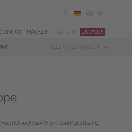
DEU
ENG
SCHMUCK
MAGAZIN
ÜBER UNS
B&S
PLUS
IWC
ALLE UHRENMARKEN
ippe
anual Ref 5096J 18k Yellow Gold Glass Back Bj-