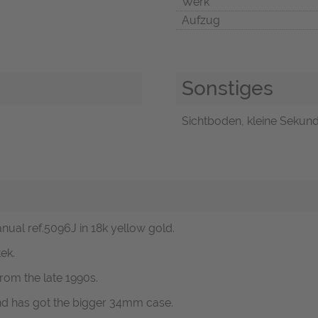
Werk
Aufzug
Sonstiges
Sichtboden, kleine Sekunde
anual ref.5096J in 18k yellow gold.
ek.
rom the late 1990s.
and has got the bigger 34mm case.