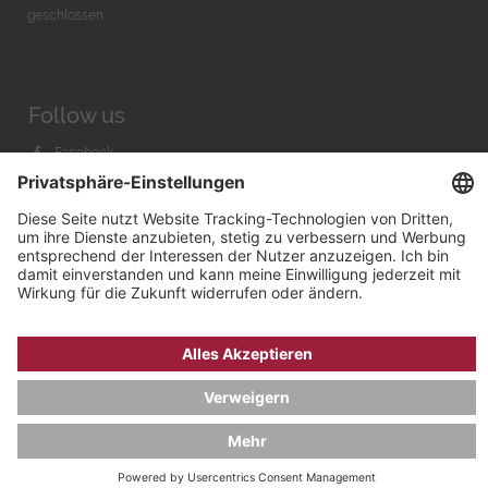
geschlossen
Follow us
Facebook
Instagram
Youtube
© 2026 by
Bachmann & Scher GmbH / Watchandco GmbH
DATENSCHUTZ
IMPRESSUM
VERSANDKOSTEN
AGB & WIDERRUF
COOKIE-EINSTELLUNGEN