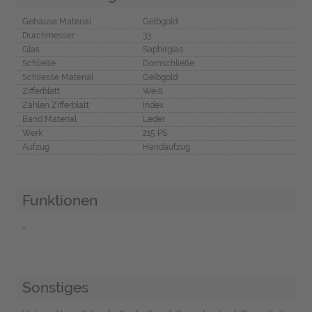
Gehäuse Material
Gelbgold
Durchmesser
33
Glas
Saphirglas
Schließe
Dornschließe
Schliesse Material
Gelbgold
Zifferblatt
Weiß
Zahlen Zifferblatt
Index
Band Material
Leder
Werk
215 PS
Aufzug
Handaufzug
Funktionen
-
Sonstiges