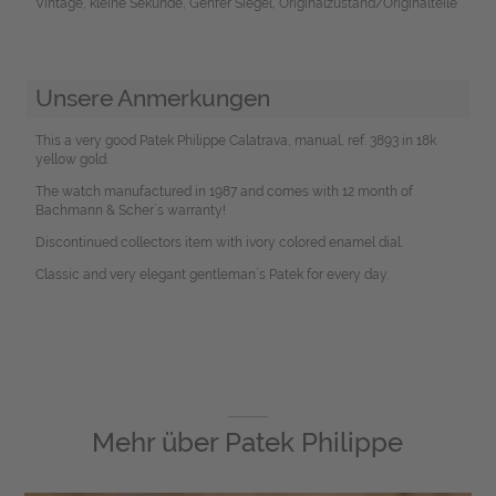
Vintage, kleine Sekunde, Genfer Siegel, Originalzustand/Originalteile
Unsere Anmerkungen
This a very good Patek Philippe Calatrava, manual, ref. 3893 in 18k
yellow gold.
The watch manufactured in 1987 and comes with 12 month of
Bachmann & Scher`s warranty!
Discontinued collectors item with ivory colored enamel dial.
Classic and very elegant gentleman`s Patek for every day.
Mehr über
Patek Philippe