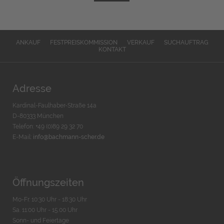
ANKAUF
FESTPREISKOMMISSION
VERKAUF
SUCHAUFTRAG
KONTAKT
Adresse
Kardinal-Faulhaber-Straße 14a
D-80333 München
Telefon: +49 (0)89 29 32 70
E-Mail:
info@bachmann-scher.de
Öffnungszeiten
Mo-Fr. 10:30 Uhr - 18:30 Uhr
Sa. 11:00 Uhr - 15.00 Uhr
Sonn- und Feiertage