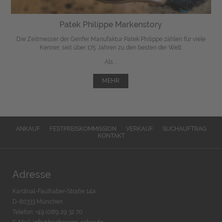
Patek Philippe Markenstory
Die Zeitmesser der Genfer Manufaktur Patek Philippe zählen für viele
Kenner, seit über 175 Jahren zu den besten der Welt.
Als ...
MEHR
ANKAUF
FESTPREISKOMMISSION
VERKAUF
SUCHAUFTRAG
KONTAKT
Adresse
Kardinal-Faulhaber-Straße 14a
D-80333 München
Telefon: +49 (0)89 29 32 70