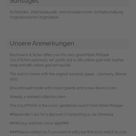
Sonstiges
Sichtboden, Zentralsekunde, verschraubte Krone, Schnellschaltung,
Originalzustand/Originalteile
Unsere Anmerkungen
Bachmann & Scher offers you this very good Patek Philippe
CALATRAVA automatic ref. 5127R-001 in 18k yellow gold with leather
strap and 18k yellow gold pin buckle.
The watch comes with the original warranty paper - Germany, Blome
2007.
Discontinued model with crown guards and screw down crown.
Already a wanted collectors item.
The CALATRAVA is the iconic gentlemen watch from Patek Philippe.
#Please don`t ask for a discount if contacting us via Chrono24
##We buy watches since 1991###
###Please contact us if you want to sell your fine wrist watch or your