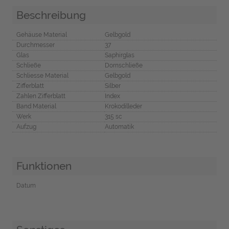
Beschreibung
Gehäuse Material
Gelbgold
Durchmesser
37
Glas
Saphirglas
Schließe
Dornschließe
Schliesse Material
Gelbgold
Zifferblatt
Silber
Zahlen Zifferblatt
Index
Band Material
Krokodilleder
Werk
315 sc
Aufzug
Automatik
Funktionen
Datum