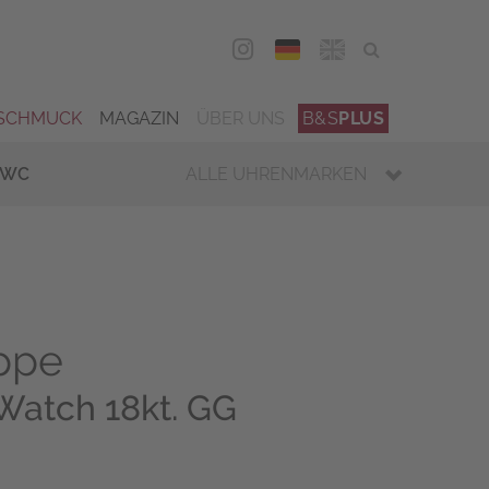
DEU
ENG
SCHMUCK
MAGAZIN
ÜBER UNS
B&S
PLUS
IWC
ALLE UHRENMARKEN
ippe
Watch 18kt. GG