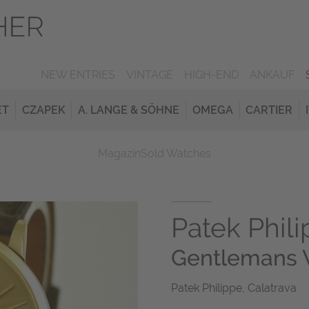
NEW ENTRIES
VINTAGE
HIGH-END
ANKAUF
ET
CZAPEK
A. LANGE & SÖHNE
OMEGA
CARTIER
Magazin
Sold Watches
Patek Phil
Gentlemans 
Patek Philippe, Calatrava