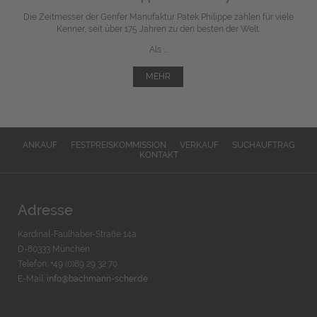
Die Zeitmesser der Genfer Manufaktur Patek Philippe zählen für viele
Kenner, seit über 175 Jahren zu den besten der Welt.
Als ...
MEHR
ANKAUF
FESTPREISKOMMISSION
VERKAUF
SUCHAUFTRAG
KONTAKT
Adresse
Kardinal-Faulhaber-Straße 14a
D-80333 München
Telefon: +49 (0)89 29 32 70
E-Mail:
info@bachmann-scher.de