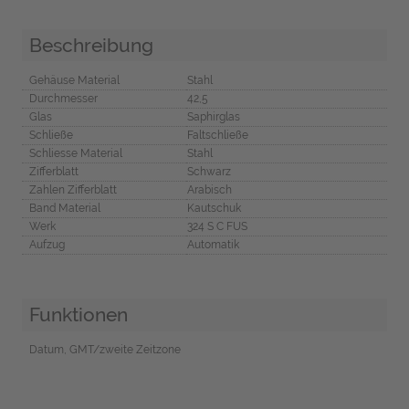
Beschreibung
Gehäuse Material
Stahl
Durchmesser
42,5
Glas
Saphirglas
Schließe
Faltschließe
Schliesse Material
Stahl
Zifferblatt
Schwarz
Zahlen Zifferblatt
Arabisch
Band Material
Kautschuk
Werk
324 S C FUS
Aufzug
Automatik
Funktionen
Datum, GMT/zweite Zeitzone