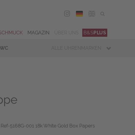
DEU
ENG
SCHMUCK
MAGAZIN
ÜBER UNS
B&S
PLUS
IWC
ALLE UHRENMARKEN
ippe
Ref-5168G-001 18k White Gold Box Papers