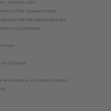
rs - Germany, 2017.
versary of the Aquanaut model
ze case with the beautful blue dial.
men and stylish ladies.
er GmbH.
s via Chrono24.
ne wrist watch or your entire collection.
RAM.