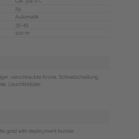
Cal. 324 S C
29
Automatik
35-45
100 m
ger, verschraubte Krone, Schnellschaltung,
ile, Leuchtindizies
ite gold with deployment buckle.