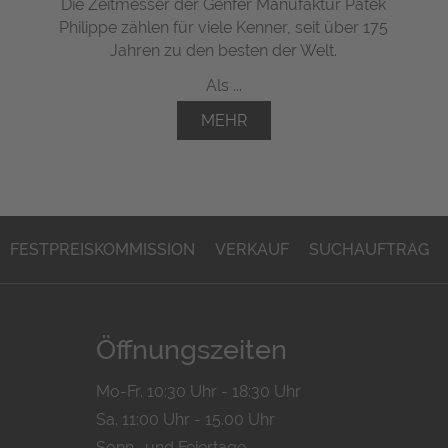
Die Zeitmesser der Genfer Manufaktur Patek
Philippe zählen für viele Kenner, seit über 175
Jahren zu den besten der Welt.
Als ...
MEHR
FESTPREISKOMMISSION
VERKAUF
SUCHAUFTRAG
Öffnungszeiten
Mo-Fr. 10:30 Uhr - 18:30 Uhr
Sa. 11:00 Uhr - 15.00 Uhr
Sonn- und Feiertage