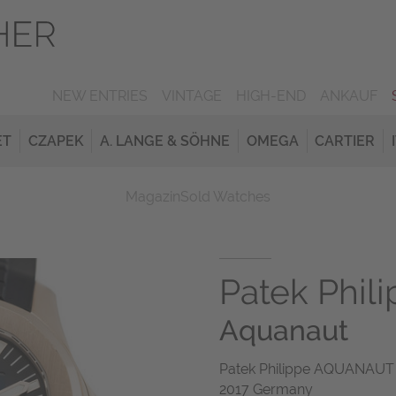
NEW ENTRIES
VINTAGE
HIGH-END
ANKAUF
ET
CZAPEK
A. LANGE & SÖHNE
OMEGA
CARTIER
Magazin
Sold Watches
Patek Phil
Aquanaut
Patek Philippe AQUANAUT 
2017 Germany