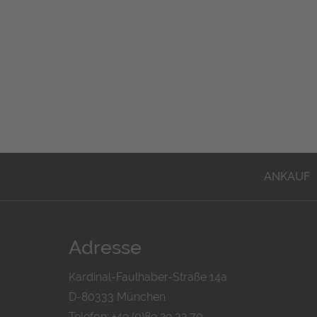
ANKAUF
Adresse
Kardinal-Faulhaber-Straße 14a
D-80333 München
Telefon: +49 (0)89 29 32 70