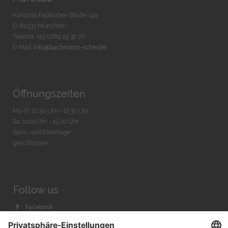
Kardinal-Faulhaber-Straße 14a
D-80333 München
Telefon: +49 (0)89 29 32 70
E-Mail:
info@bachmann-scher.de
Öffnungszeiten
Mo-Fr. 10:30 Uhr - 18:30 Uhr
Sa. 11:00 Uhr - 15.00 Uhr
Sonn- und Feiertage
geschlossen
Follow us
Facebook
Instagram