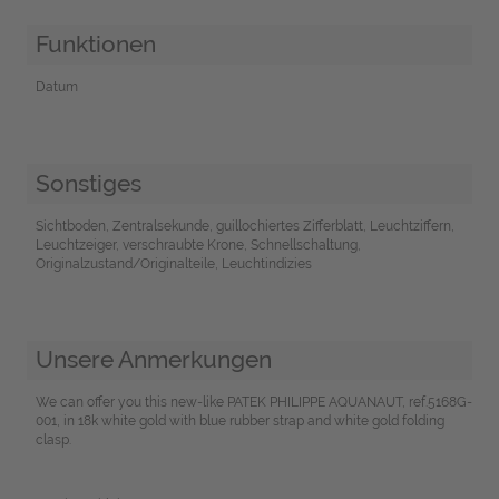
Funktionen
Datum
Sonstiges
Sichtboden, Zentralsekunde, guillochiertes Zifferblatt, Leuchtziffern,
Leuchtzeiger, verschraubte Krone, Schnellschaltung,
Originalzustand/Originalteile, Leuchtindizies
Unsere Anmerkungen
We can offer you this new-like PATEK PHILIPPE AQUANAUT, ref.5168G-
001, in 18k white gold with blue rubber strap and white gold folding
clasp.