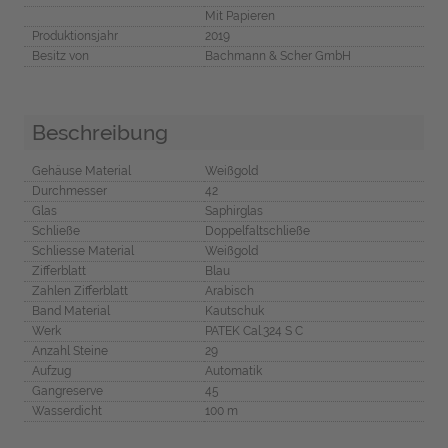
Mit Papieren
Produktionsjahr
2019
Besitz von
Bachmann & Scher GmbH
Beschreibung
Gehäuse Material
Weißgold
Durchmesser
42
Glas
Saphirglas
Schließe
Doppelfaltschließe
Schliesse Material
Weißgold
Zifferblatt
Blau
Zahlen Zifferblatt
Arabisch
Band Material
Kautschuk
Werk
PATEK Cal.324 S C
Anzahl Steine
29
Aufzug
Automatik
Gangreserve
45
Wasserdicht
100 m