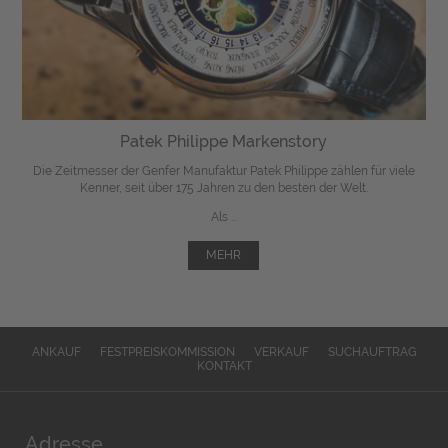
Patek Philippe Markenstory
Die Zeitmesser der Genfer Manufaktur Patek Philippe zählen für viele
Kenner, seit über 175 Jahren zu den besten der Welt.
Als ...
MEHR
ANKAUF
FESTPREISKOMMISSION
VERKAUF
SUCHAUFTRAG
KONTAKT
Adresse