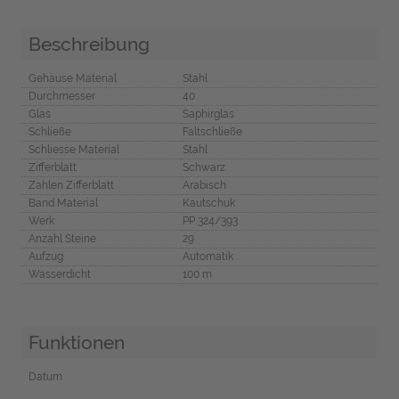
Beschreibung
Gehäuse Material
Stahl
Durchmesser
40
Glas
Saphirglas
Schließe
Faltschließe
Schliesse Material
Stahl
Zifferblatt
Schwarz
Zahlen Zifferblatt
Arabisch
Band Material
Kautschuk
Werk
PP 324/393
Anzahl Steine
29
Aufzug
Automatik
Wasserdicht
100 m
Funktionen
Datum