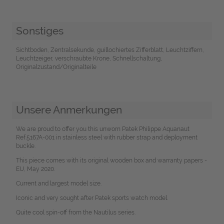
Sonstiges
Sichtboden, Zentralsekunde, guillochiertes Zifferblatt, Leuchtziffern,
Leuchtzeiger, verschraubte Krone, Schnellschaltung,
Originalzustand/Originalteile
Unsere Anmerkungen
We are proud to offer you this unworn Patek Philippe Aquanaut
Ref.5167A-001 in stainless steel with rubber strap and deployment
buckle.
This piece comes with its original wooden box and warranty papers -
EU, May 2020.
Current and largest model size.
Iconic and very sought after Patek sports watch model.
Quite cool spin-off from the Nautilus series.