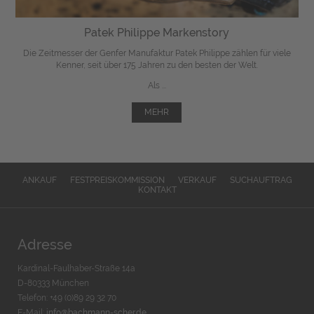
Patek Philippe Markenstory
Die Zeitmesser der Genfer Manufaktur Patek Philippe zählen für viele
Kenner, seit über 175 Jahren zu den besten der Welt.
Als ...
MEHR
ANKAUF
FESTPREISKOMMISSION
VERKAUF
SUCHAUFTRAG
KONTAKT
Adresse
Kardinal-Faulhaber-Straße 14a
D-80333 München
Telefon: +49 (0)89 29 32 70
E-Mail:
info@bachmann-scher.de