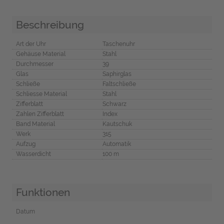
Beschreibung
Art der Uhr
Taschenuhr
Gehäuse Material
Stahl
Durchmesser
39
Glas
Saphirglas
Schließe
Faltschließe
Schliesse Material
Stahl
Zifferblatt
Schwarz
Zahlen Zifferblatt
Index
Band Material
Kautschuk
Werk
315
Aufzug
Automatik
Wasserdicht
100 m
Funktionen
Datum