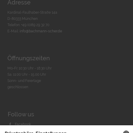
Adresse
Kardinal-Faulhaber-Straße 14a
D-80333 München
Telefon: +49 (0)89 29 32 70
E-Mail:
info@bachmann-scher.de
Öffnungszeiten
Mo-Fr. 10:30 Uhr - 18:30 Uhr
Sa. 11:00 Uhr - 15.00 Uhr
Sonn- und Feiertage
geschlossen
Follow us
Facebook
Instagram