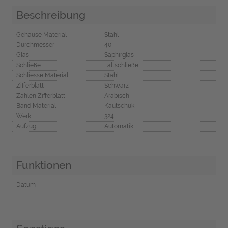
Beschreibung
Gehäuse Material
Stahl
Durchmesser
40
Glas
Saphirglas
Schließe
Faltschließe
Schliesse Material
Stahl
Zifferblatt
Schwarz
Zahlen Zifferblatt
Arabisch
Band Material
Kautschuk
Werk
324
Aufzug
Automatik
Funktionen
Datum