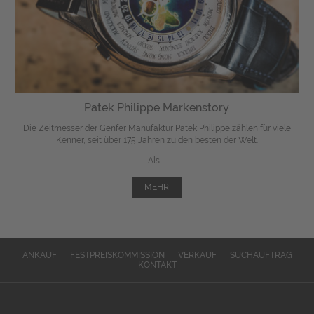
Patek Philippe Markenstory
Die Zeitmesser der Genfer Manufaktur Patek Philippe zählen für viele
Kenner, seit über 175 Jahren zu den besten der Welt.
Als ...
MEHR
ANKAUF
FESTPREISKOMMISSION
VERKAUF
SUCHAUFTRAG
KONTAKT