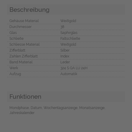
Beschreibung
Gehäuse Material
Weißgold
Durchmesser
38
Glas
Saphirglas
Schließe
Faltschließe
Schliesse Material
Weißgold
Zifferblatt
Silber
Zahlen Zifferblatt
Index
Band Material
Leder
Werk
324 S QA LU 24H
Aufzug
Automatik
Funktionen
Mondphase, Datum, Wochentagsanzeige, Monatsanzeige,
Jahreskalender