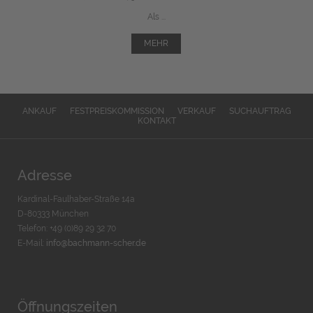
Als ...
MEHR
ANKAUF
FESTPREISKOMMISSION
VERKAUF
SUCHAUFTRAG
KONTAKT
Adresse
Kardinal-Faulhaber-Straße 14a
D-80333 München
Telefon: +49 (0)89 29 32 70
E-Mail:
info@bachmann-scher.de
Öffnungszeiten