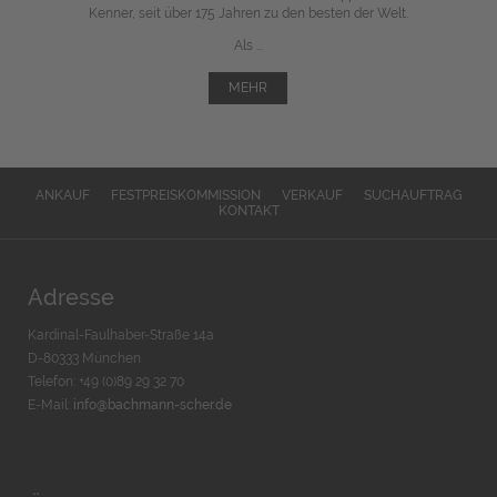
Kenner, seit über 175 Jahren zu den besten der Welt.
Als ...
MEHR
ANKAUF
FESTPREISKOMMISSION
VERKAUF
SUCHAUFTRAG
KONTAKT
Adresse
Kardinal-Faulhaber-Straße 14a
D-80333 München
Telefon: +49 (0)89 29 32 70
E-Mail:
info@bachmann-scher.de