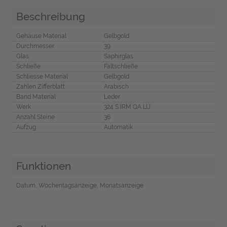
Beschreibung
Gehäuse Material
Gelbgold
Durchmesser
39
Glas
Saphirglas
Schließe
Faltschließe
Schliesse Material
Gelbgold
Zahlen Zifferblatt
Arabisch
Band Material
Leder
Werk
324 S IRM QA LU
Anzahl Steine
36
Aufzug
Automatik
Funktionen
Datum, Wochentagsanzeige, Monatsanzeige