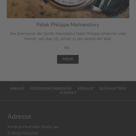
Patek Philippe Markenstory
Die Zeitmesser der Genfer Manufaktur Patek Philippe zählen für viele
Kenner, seit über 175 Jahren zu den besten der Welt.
Als ...
MEHR
ANKAUF
FESTPREISKOMMISSION
VERKAUF
SUCHAUFTRAG
KONTAKT
Adresse
Kardinal-Faulhaber-Straße 14a
D-80333 München