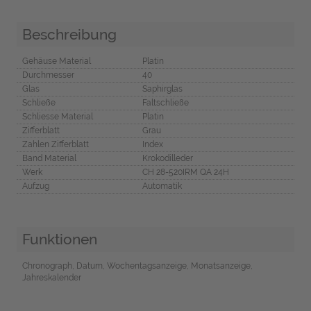
Beschreibung
Gehäuse Material
Platin
Durchmesser
40
Glas
Saphirglas
Schließe
Faltschließe
Schliesse Material
Platin
Zifferblatt
Grau
Zahlen Zifferblatt
Index
Band Material
Krokodilleder
Werk
CH 28-520IRM QA 24H
Aufzug
Automatik
Funktionen
Chronograph, Datum, Wochentagsanzeige, Monatsanzeige,
Jahreskalender