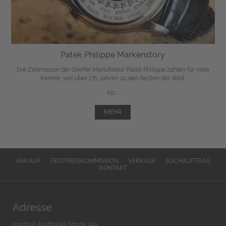
Patek Philippe Markenstory
Die Zeitmesser der Genfer Manufaktur Patek Philippe zählen für viele
Kenner, seit über 175 Jahren zu den besten der Welt.
Als ...
MEHR
ANKAUF
FESTPREISKOMMISSION
VERKAUF
SUCHAUFTRAG
KONTAKT
Adresse
Kardinal-Faulhaber-Straße 14a