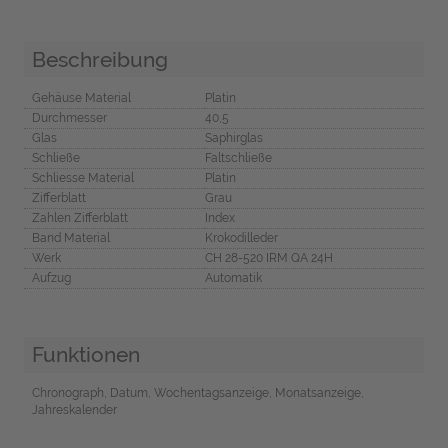
Beschreibung
Gehäuse Material
Platin
Durchmesser
40,5
Glas
Saphirglas
Schließe
Faltschließe
Schliesse Material
Platin
Zifferblatt
Grau
Zahlen Zifferblatt
Index
Band Material
Krokodilleder
Werk
CH 28-520 IRM QA 24H
Aufzug
Automatik
Funktionen
Chronograph, Datum, Wochentagsanzeige, Monatsanzeige,
Jahreskalender