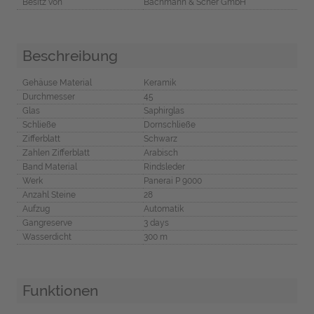
Besitz von
Bachmann & Scher GmbH
Beschreibung
Gehäuse Material
Keramik
Durchmesser
45
Glas
Saphirglas
Schließe
Dornschließe
Zifferblatt
Schwarz
Zahlen Zifferblatt
Arabisch
Band Material
Rindsleder
Werk
Panerai P 9000
Anzahl Steine
28
Aufzug
Automatik
Gangreserve
3 days
Wasserdicht
300 m
Funktionen