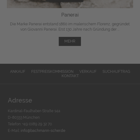
Panerai
Die Marke Panerai entstand 1860 im malerischem Florenz, gegründet
von Giovanni Panerai. Erst 130 Jahre nach Gründung der ...
MEHR
ANKAUF
FESTPREISKOMMISSION
VERKAUF
SUCHAUFTRAG
KONTAKT
Adresse
Kardinal-Faulhaber-Straße 14a
D-80333 München
Telefon: +49 (0)89 29 32 70
E-Mail:
info@bachmann-scher.de