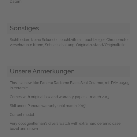
Datum
Sonstiges
Sichtboden, kleine Sekunde, Leuchtziffern, Leuchtzeiger, Chronometer,
verschraubte Krone, Schnellschaltung, Originalzustand/Originalteile
Unsere Anmerkungen
This is a new-like Panerai Radiomir Black Seal Ceramic, ref. PAM00505
in ceramic.
Comes with original box and warranty papers - march 2013.
Still under Panerai warranty until march 2015!
Current model.
Very cool gentleman's divers watch with extra hard ceramic case,
bezel and crown.