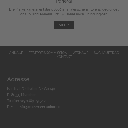
Panerai
Die Marke Panerai entstand 1860 im malerischem Florenz, gegründet
von Giovanni Panerai. Erst 130 Jahre nach Gründung der ...
MEHR
ANKAUF
FESTPREISKOMMISSION
VERKAUF
SUCHAUFTRAG
KONTAKT
Adresse
Kardinal-Faulhaber-Straße 14a
D-80333 München
Telefon: +49 (0)89 29 32 70
E-Mail:
info@bachmann-scher.de