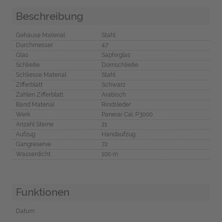
Beschreibung
Gehäuse Material
Stahl
Durchmesser
47
Glas
Saphirglas
Schließe
Dornschließe
Schliesse Material
Stahl
Zifferblatt
Schwarz
Zahlen Zifferblatt
Arabisch
Band Material
Rindsleder
Werk
Panerai Cal. P.3000
Anzahl Steine
21
Aufzug
Handaufzug
Gangreserve
72
Wasserdicht
100 m
Funktionen
Datum