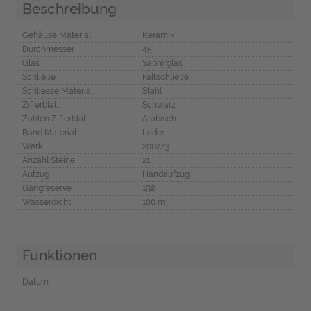
Beschreibung
Gehäuse Material
Keramik
Durchmesser
45
Glas
Saphirglas
Schließe
Faltschließe
Schliesse Material
Stahl
Zifferblatt
Schwarz
Zahlen Zifferblatt
Arabisch
Band Material
Leder
Werk
2002/3
Anzahl Steine
21
Aufzug
Handaufzug
Gangreserve
192
Wasserdicht
100 m
Funktionen
Datum