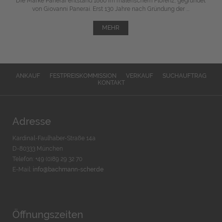
Die Marke Panerai entstand 1860 im malerischem Florenz, gegründet
von Giovanni Panerai. Erst 130 Jahre nach Gründung der ...
MEHR
ANKAUF
FESTPREISKOMMISSION
VERKAUF
SUCHAUFTRAG
KONTAKT
Adresse
Kardinal-Faulhaber-Straße 14a
D-80333 München
Telefon: +49 (0)89 29 32 70
E-Mail:
info@bachmann-scher.de
Öffnungszeiten