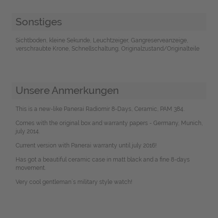
Sonstiges
Sichtboden, kleine Sekunde, Leuchtzeiger, Gangreserveanzeige,
verschraubte Krone, Schnellschaltung, Originalzustand/Originalteile
Unsere Anmerkungen
This is a new-like Panerai Radiomir 8-Days, Ceramic, PAM 384.
Comes with the original box and warranty papers - Germany, Munich,
july 2014.
Current version with Panerai warranty until july 2016!
Has got a beautiful ceramic case in matt black and a fine 8-days
movement.
Very cool gentleman`s military style watch!