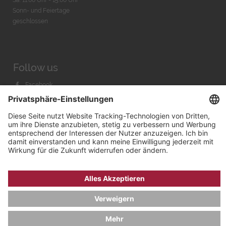
Sonn- und Feiertage
geschlossen
Follow us
Facebook
Instagram
Youtube
© 2026 by
Bachmann & Scher GmbH / Watchandco GmbH
DATENSCHUTZ
IMPRESSUM
VERSANDKOSTEN
AGB & WIDERRUF
COOKIE-EINSTELLUNGEN