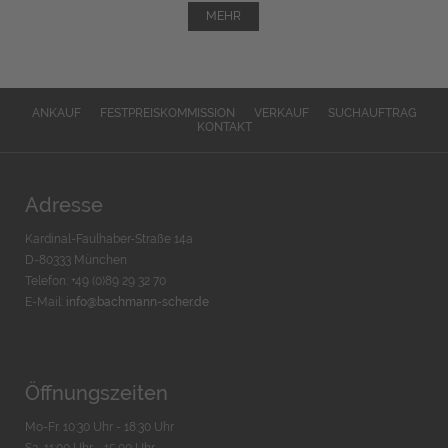
MEHR
ANKAUF
FESTPREISKOMMISSION
VERKAUF
SUCHAUFTRAG
KONTAKT
Adresse
Kardinal-Faulhaber-Straße 14a
D-80333 München
Telefon: +49 (0)89 29 32 70
E-Mail:
info@bachmann-scher.de
Öffnungszeiten
Mo-Fr. 10:30 Uhr - 18:30 Uhr
Sa. 11:00 Uhr - 15.00 Uhr