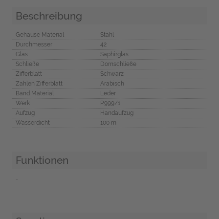
Beschreibung
Gehäuse Material
Stahl
Durchmesser
42
Glas
Saphirglas
Schließe
Dornschließe
Zifferblatt
Schwarz
Zahlen Zifferblatt
Arabisch
Band Material
Leder
Werk
P.999/1
Aufzug
Handaufzug
Wasserdicht
100 m
Funktionen
-