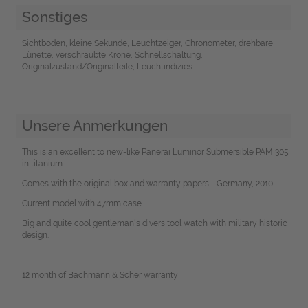
Sonstiges
Sichtboden, kleine Sekunde, Leuchtzeiger, Chronometer, drehbare
Lünette, verschraubte Krone, Schnellschaltung,
Originalzustand/Originalteile, Leuchtindizies
Unsere Anmerkungen
This is an excellent to new-like Panerai Luminor Submersible PAM 305
in titanium.
Comes with the original box and warranty papers - Germany, 2010.
Current model with 47mm case.
Big and quite cool gentleman´s divers tool watch with military historic
design.
12 month of Bachmann & Scher warranty !