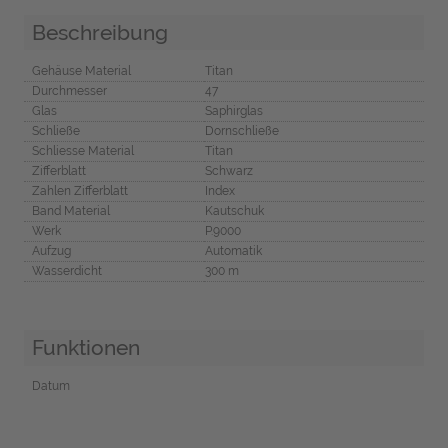
Beschreibung
Gehäuse Material
Titan
Durchmesser
47
Glas
Saphirglas
Schließe
Dornschließe
Schliesse Material
Titan
Zifferblatt
Schwarz
Zahlen Zifferblatt
Index
Band Material
Kautschuk
Werk
P.9000
Aufzug
Automatik
Wasserdicht
300 m
Funktionen
Datum