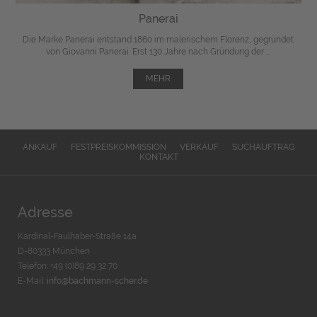
Panerai
Die Marke Panerai entstand 1860 im malerischem Florenz, gegründet
von Giovanni Panerai. Erst 130 Jahre nach Gründung der ...
MEHR
ANKAUF
FESTPREISKOMMISSION
VERKAUF
SUCHAUFTRAG
KONTAKT
Adresse
Kardinal-Faulhaber-Straße 14a
D-80333 München
Telefon: +49 (0)89 29 32 70
E-Mail:
info@bachmann-scher.de