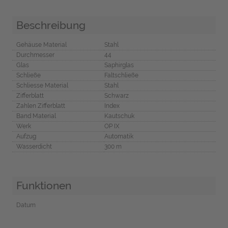
Beschreibung
Gehäuse Material
Stahl
Durchmesser
44
Glas
Saphirglas
Schließe
Faltschließe
Schliesse Material
Stahl
Zifferblatt
Schwarz
Zahlen Zifferblatt
Index
Band Material
Kautschuk
Werk
OP IX
Aufzug
Automatik
Wasserdicht
300 m
Funktionen
Datum