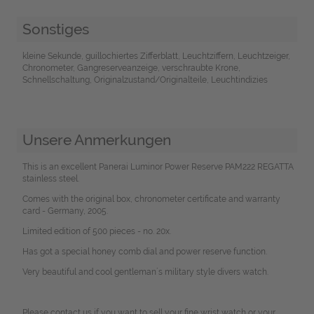
Sonstiges
kleine Sekunde, guillochiertes Zifferblatt, Leuchtziffern, Leuchtzeiger,
Chronometer, Gangreserveanzeige, verschraubte Krone,
Schnellschaltung, Originalzustand/Originalteile, Leuchtindizies
Unsere Anmerkungen
This is an excellent Panerai Luminor Power Reserve PAM222 REGATTA
stainless steel.
Comes with the original box, chronometer certificate and warranty
card - Germany, 2005.
Limited edition of 500 pieces - no. 20x.
Has got a special honey comb dial and power reserve function.
Very beautiful and cool gentleman´s military style divers watch.
Please contact us if you want to sell your fine wrist watch or your