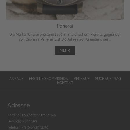
Panerai
Die Marke Panerai entstand 1860 im malerischem Florenz, gegründet
von Giovanni Panerai. Erst 130 Jahre nach Gründung der ...
MEHR
ANKAUF
FESTPREISKOMMISSION
VERKAUF
SUCHAUFTRAG
KONTAKT
Adresse
Kardinal-Faulhaber-Straße 14a
D-80333 München
Telefon: +49 (0)89 29 32 70