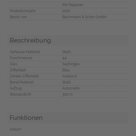
Mit Papieren
Produktionsjahr
2020
Besitz von
Bachmann & Scher GmbH
Beschreibung
Gehäuse Material
Stahl
Durchmesser
44
Glas
Saphirglas
Zifferblatt
Blau
Zahlen Zifferblatt
Arabisch
Band Material
Stahl
Aufzug
Automatik
Wasserdicht
300 m
Funktionen
Datum