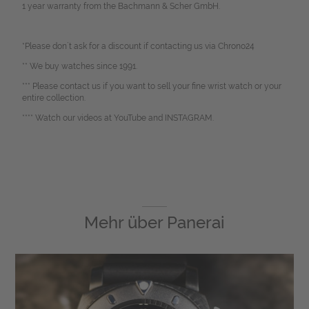
1 year warranty from the Bachmann & Scher GmbH.
*Please don`t ask for a discount if contacting us via Chrono24
** We buy watches since 1991.
*** Please contact us if you want to sell your fine wrist watch or your
entire collection.
**** Watch our videos at YouTube and INSTAGRAM.
Mehr über
Panerai