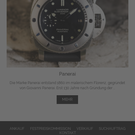
Panerai
Die Marke Panerai entstand 1860 im malerischem Florenz, gegründet
von Giovanni Panerai. Erst 130 Jahre nach Gründung der ...
MEHR
ANKAUF
FESTPREISKOMMISSION
VERKAUF
SUCHAUFTRAG
KONTAKT