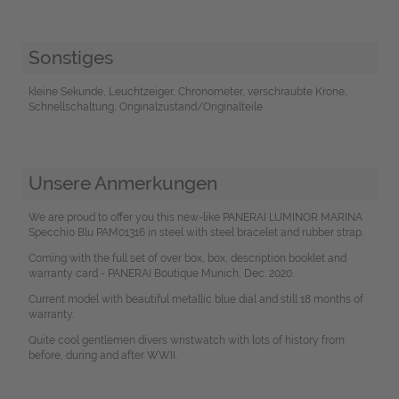
Sonstiges
kleine Sekunde, Leuchtzeiger, Chronometer, verschraubte Krone,
Schnellschaltung, Originalzustand/Originalteile
Unsere Anmerkungen
We are proud to offer you this new-like PANERAI LUMINOR MARINA
Specchio Blu PAM01316 in steel with steel bracelet and rubber strap.
Coming with the full set of over box, box, description booklet and
warranty card - PANERAI Boutique Munich, Dec. 2020.
Current model with beautiful metallic blue dial and still 18 months of
warranty.
Quite cool gentlemen divers wristwatch with lots of history from
before, during and after WWII.