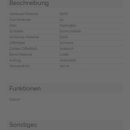
Beschreibung
Gehäuse Material
Stahl
Durchmesser
44
Glas
Saphirglas
Schließe
Dornschließe
Schliesse Material
Stahl
Zifferblatt
Schwarz
Zahlen Zifferblatt
Arabisch
Band Material
Leder
Aufzug
Automatik
Wasserdicht
300 m
Funktionen
Datum
Sonstiges