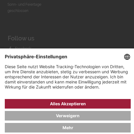
Sonn- und Feiertage
geschlossen
Follow us
Facebook
Instagram
Youtube
© 2026 by
Bachmann & Scher GmbH / Watchandco GmbH
DATENSCHUTZ
IMPRESSUM
VERSANDKOSTEN
AGB & WIDERRUF
COOKIE-EINSTELLUNGEN