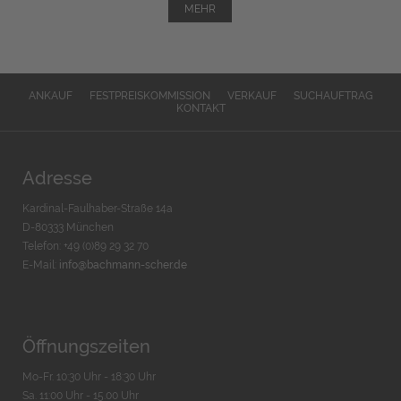
MEHR
ANKAUF
FESTPREISKOMMISSION
VERKAUF
SUCHAUFTRAG
KONTAKT
Adresse
Kardinal-Faulhaber-Straße 14a
D-80333 München
Telefon: +49 (0)89 29 32 70
E-Mail:
info@bachmann-scher.de
Öffnungszeiten
Mo-Fr. 10:30 Uhr - 18:30 Uhr
Sa. 11:00 Uhr - 15.00 Uhr