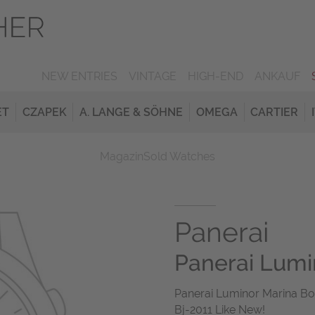
NEW ENTRIES
VINTAGE
HIGH-END
ANKAUF
ET
CZAPEK
A. LANGE & SÖHNE
OMEGA
CARTIER
Magazin
Sold Watches
Panerai
Panerai Lumi
Panerai Luminor Marina Bo
Bj-2011 Like New!