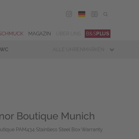
DEU
ENG
SCHMUCK
MAGAZIN
ÜBER UNS
B&S
PLUS
IWC
ALLE UHRENMARKEN
nor Boutique Munich
utique PAM434 Stainlless Steel Box Warranty