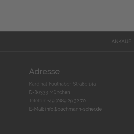
ANKAUF
Adresse
Kardinal-Faulhaber-Straße 14a
D-80333 München
Telefon: +49 (0)89 29 32 70
E-Mail:
info@bachmann-scher.de