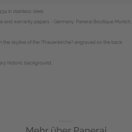
4 in stainless steel.
icate and warranty papers - Germany, Panerai Boutique Munich,
h the skyline of the ?Frauenkirche? engraved on the back.
ary historic background.
Mehr über
Panerai