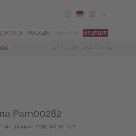
DEU
ENG
SCHMUCK
MAGAZIN
ÜBER UNS
B&S
PLUS
IWC
ALLE UHRENMARKEN
ina Pam00282
0mm, Titanium, PAM, 282, Bj. 2008