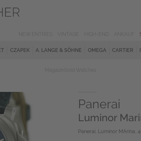
NEW ENTRIES
VINTAGE
HIGH-END
ANKAUF
ET
CZAPEK
A. LANGE & SÖHNE
OMEGA
CARTIER
Magazin
Sold Watches
Panerai
Luminor Mar
Panerai, Luminor MArina, 4